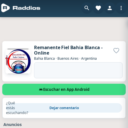
Remanente Fiel Bahia Blanca -
Online
Agrega
Bahia Blanca
·
Buenos Aires
·
Argentina
Escuchar en App Android
¿Qué
estás
Dejar comentario
escuchando?
Anuncios