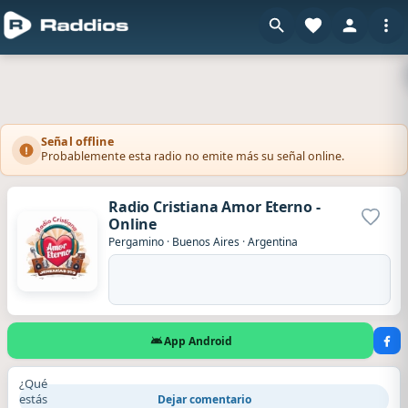
Señal offline
Probablemente esta radio no emite más su señal online.
Radio Cristiana Amor Eterno -
Online
Agrega
Pergamino
·
Buenos Aires
·
Argentina
App Android
¿Qué
estás
Dejar comentario