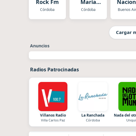
Rock Fm
María
Nacion
Argentina
Folklór
Córdoba
Córdoba
Buenos Ai
Cargar 
Anuncios
Radios Patrocinadas
Villanos Radio
La Ranchada
Nada del o
Villa Carlos Paz
Córdoba
Unqui