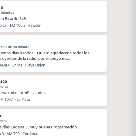
do
2 minutos
ipo Ricardo 348
ical · FM 106.3 · Rawson
enos de un minuto
enos días a todos... Quiero agradecer a todos los
 oyentes de la radio, por el apoyo inc…
ADIO · Online · Playa Union
isco
horas
ena radio lptm!!! saludos
FM 104.1 · La Plata
r
hora
 días Cadena 3! Muy buena Programación...
 3 · AM 700 · Córdoba