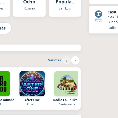
al
Ocho
Popular
ica
San Luis
res
Rosario
San Luis
Castu
Hace 1 
Buenos
más
Radio 
‹
›
Ver más
tro mundo
After One
Radio La Chukara
Superior
llo
Rosario
Santa Juana
El Nula