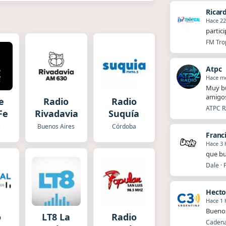
Ricar
Hace 2
partic
FM Trop
Atpc
Hace m
Muy bu
amigos
e
Radio
Radio
ATPC R
Fe
Rivadavia
Suquía
e
Buenos Aires
Córdoba
Franc
Hace 3 
que bu
Dale · 
Hecto
Hace 1 
Buenos
o
LT8 La
Radio
Cadena