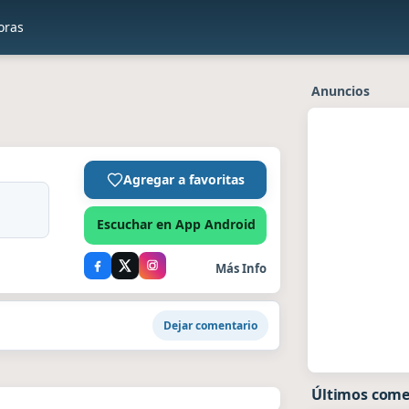
oras
Anuncios
Agregar a favoritas
Escuchar en App Android
Más Info
Dejar comentario
Últimos come