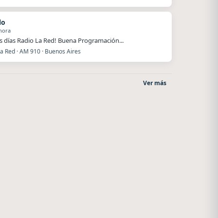
lo
hora
 días Radio La Red! Buena Programación...
La Red · AM 910 · Buenos Aires
Ver más
Style fm chile
La Pasión Radio
Cauquenes
Los Angeles