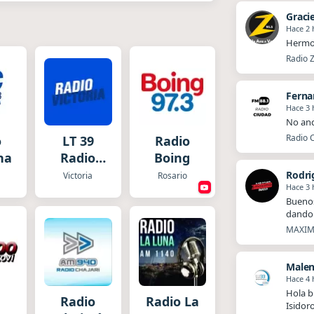
Graci
Hace 2 
Hermo
Radio Z
Fern
Hace 3 
No and
Radio C
o
LT 39
Radio
na
Radio
Boing
Victoria
Rodri
Victoria
Rosario
Hace 3 
Buenos
dando 
MAXIMA
Malen
Hace 4 
Hola b
Radio
Radio La
Isidor