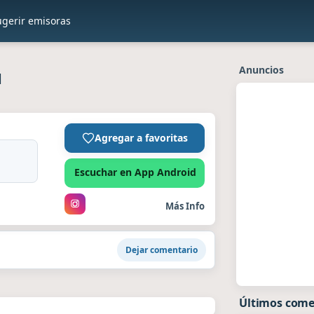
ugerir emisoras
Anuncios
1
Agregar a favoritas
Escuchar en App Android
Más Info
Dejar comentario
Últimos come