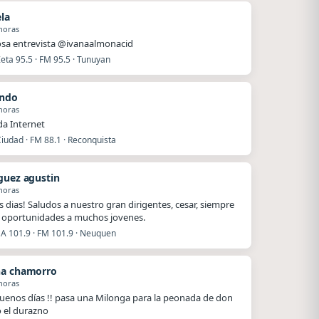
ela
horas
sa entrevista @ivanaalmonacid
eta 95.5 · FM 95.5 · Tunuyan
ando
horas
a Internet
iudad · FM 88.1 · Reconquista
guez agustin
horas
 dias! Saludos a nuestro gran dirigentes, cesar, siempre
oportunidades a muchos jovenes.
 101.9 · FM 101.9 · Neuquen
a chamorro
horas
uenos días !! pasa una Milonga para la peonada de don
o el durazno