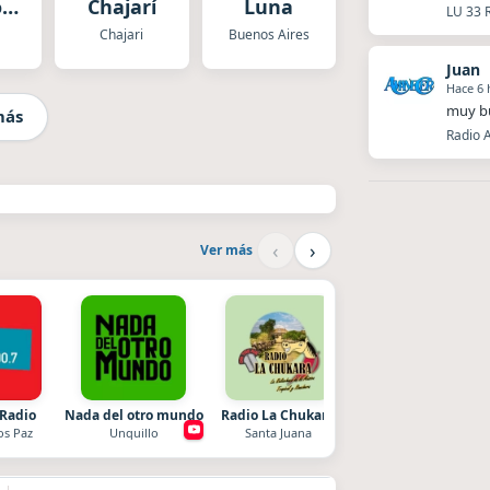
o
Chajarí
Luna
LU 33 
í
Chajari
Buenos Aires
Juan
Hace 6 
muy bu
más
Radio 
‹
›
Ver más
 Radio
Nada del otro mundo
Radio La Chukara
Superior
os Paz
Unquillo
Santa Juana
El Nula