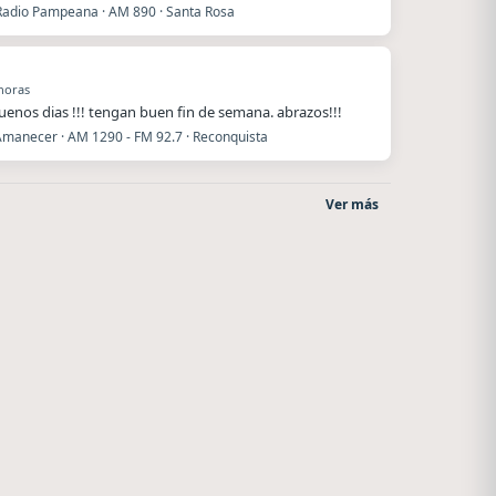
Radio Pampeana · AM 890 · Santa Rosa
horas
enos dias !!! tengan buen fin de semana. abrazos!!!
Amanecer · AM 1290 - FM 92.7 · Reconquista
Ver más
La Pasión Radio
Style fm chile
Los Angeles
Cauquenes