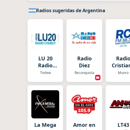
Radios sugeridas de Argentina
LU 20
Radio
Radi
Radio
Diez
Cristia
Chubut
Trelew
Reconquista
Munro
La Mega
Amor en
LT43