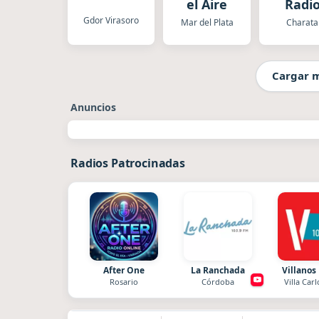
el Aire
Radi
Mocov
Gdor Virasoro
Mar del Plata
Charata
Cargar 
Anuncios
Radios Patrocinadas
After One
La Ranchada
Villanos
Rosario
Córdoba
Villa Carl