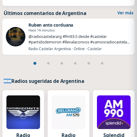
Últimos comentarios de Argentina
Ver más
Ruben anto corduana
Hace 14 minutos
@radiocastelararg #fm93.5 desde #castelar
#partidodemoron #llevalaconvos #vamosradiocastelar
#lleval…
Radio Castelar Argentina · Online · Castelar
Radios sugeridas de Argentina
Radio
Radio
Splendid