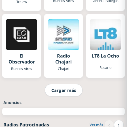
Buenos Aires
General Villegas
Trelew
El
Radio
LT8 La Ocho
Observador
Chajarí
Rosario
Buenos Aires
Chajari
Cargar más
Anuncios
‹
›
Radios Patrocinadas
Ver más