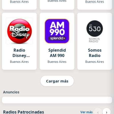
Buenos Aires
Buenos Aires
Buenos Aires
Radio
Splendid
Somos
Disney
AM 990
Radio
Argentina
Buenos Aires
Buenos Aires
Buenos Aires
Cargar más
Anuncios
‹
›
Radios Patrocinadas
Ver más