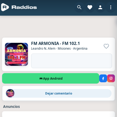
FM ARMONIA - FM 102.1
Agrega
Leandro N. Alem
·
Misiones
·
Argentina
App Android
Arnoldo
·
Hace 11 horas
Dejar comentario
ción De Esta Radio Desde La Ciudad De Leandro N Além Misiones Argentina
Anuncios