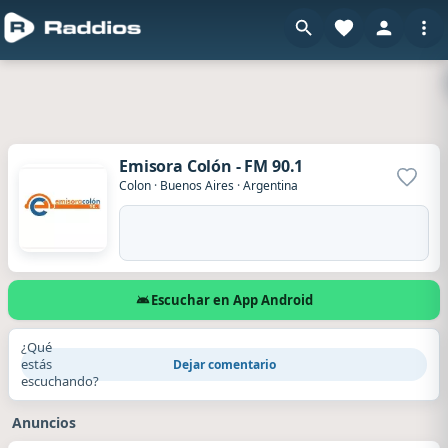
Emisora Colón - FM 90.1
Agrega
Colon
·
Buenos Aires
·
Argentina
Escuchar en App Android
¿Qué
estás
Dejar comentario
escuchando?
Anuncios