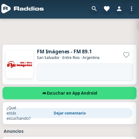
FM Imágenes - FM 89.1
Agrega
San Salvador
·
Entre Rios
·
Argentina
Escuchar en App Android
¿Qué
estás
Dejar comentario
escuchando?
Anuncios