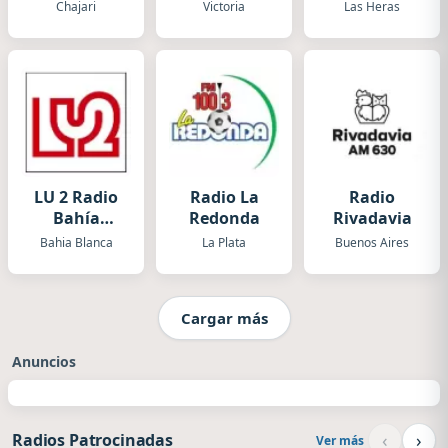
Chajari
Victoria
Las Heras
LU 2 Radio
Radio La
Radio
Bahía
Redonda
Rivadavia
Blanca
Bahia Blanca
La Plata
Buenos Aires
Cargar más
Anuncios
‹
›
Radios Patrocinadas
Ver más