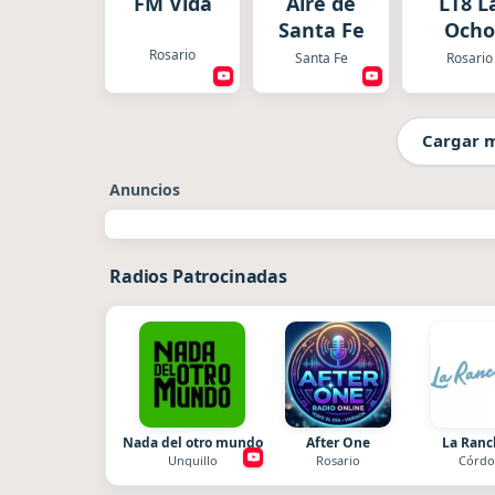
FM Vida
Aire de
LT8 L
Santa Fe
Ocho
Rosario
Santa Fe
Rosario
Cargar 
Anuncios
Radios Patrocinadas
Nada del otro mundo
After One
La Ran
Unquillo
Rosario
Córdo