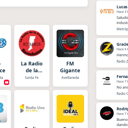
Lucas
Hace 3 
Saludo
industr
Metrópo
Graci
Hace 6 
Hermo
Radio Z
o
La Radio
FM
cer
de la
Gigante
Fern
Cumbia
ta
Santa Fe
Avellaneda
Hace 7 
Santafesina
No and
Radio C
Rodri
Hace 7 
Buenos
dando 