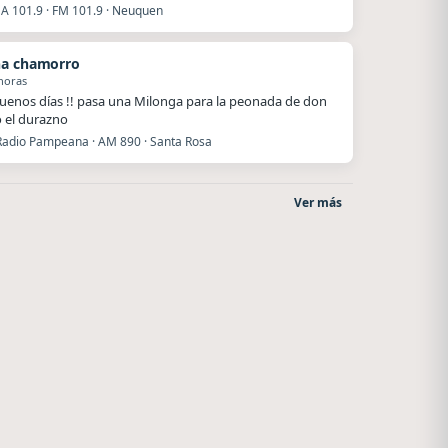
 101.9 · FM 101.9 · Neuquen
a chamorro
horas
uenos días !! pasa una Milonga para la peonada de don
o el durazno
Radio Pampeana · AM 890 · Santa Rosa
Ver más
Superior
Style fm chile
El Nula
Cauquenes