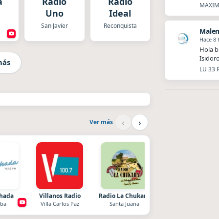
a
Radio
Radio
MAXIMA
Uno
Ideal
San Javier
Reconquista
Malen
Hace 8 
Hola b
Isidor
más
LU 33 
‹
›
Ver más
chada
Villanos Radio
Radio La Chukara
La Pasión Radio
ba
Villa Carlos Paz
Santa Juana
Los Angeles