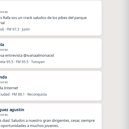
horas
s Rafa sos un crack saludos de los pibes del parque
ial
li · FM 97.3 · Junin
ela
horas
sa entrevista @ivanaalmonacid
eta 95.5 · FM 95.5 · Tunuyan
ando
horas
a Internet
iudad · FM 88.1 · Reconquista
guez agustin
horas
 dias! Saludos a nuestro gran dirigentes, cesar, siempre
oportunidades a muchos jovenes.