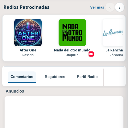
‹
›
Radios Patrocinadas
Ver más
After One
Nada del otro mundo
La Ranchada
Rosario
Unquillo
Córdoba
Comentarios
Seguidores
Perfil Radio
Anuncios