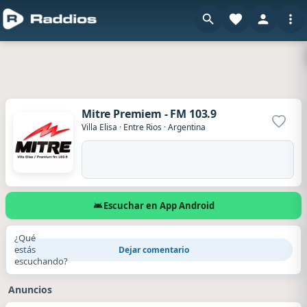
Mitre Premiem - FM 103.9
Agrega
Villa Elisa
·
Entre Rios
·
Argentina
Escuchar en App Android
¿Qué
estás
Dejar comentario
escuchando?
Anuncios