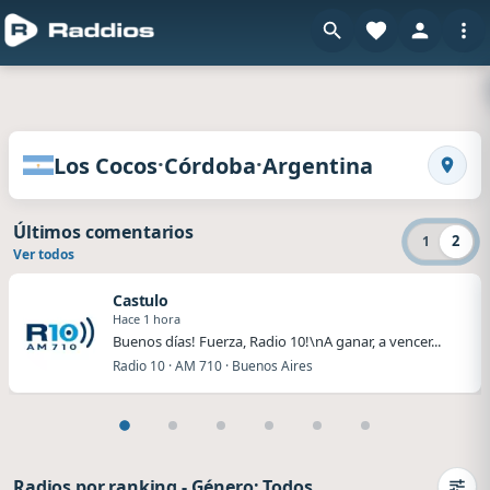
en R
Radios de Los Cocos · Córdoba · Argentina
·
·
Los Cocos
Córdoba
Argentina
Busca
Últimos comentarios
2
1
Ver todos
Castulo
Hace 1 hora
Buenos días! Fuerza, Radio 10!\nA ganar, a vencer...
Radio 10 · AM 710 · Buenos Aires
Radios por ranking
-
Género: Todos