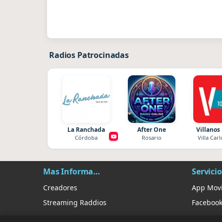
Radios Patrocinadas
La Ranchada
After One
Villanos
Córdoba
Rosario
Villa Carl
Mas Información
Servicio
Creadores
App Movi
Streaming Raddios
Faceboo