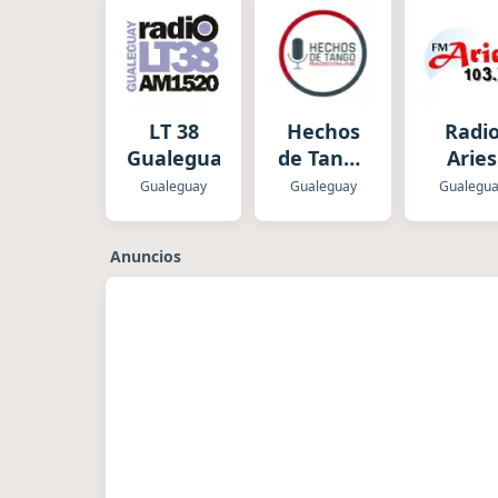
LT 38
Hechos
Radi
Gualeguay
de Tango
Aries
Radio
Gualeguay
Gualeguay
Gualegu
Anuncios