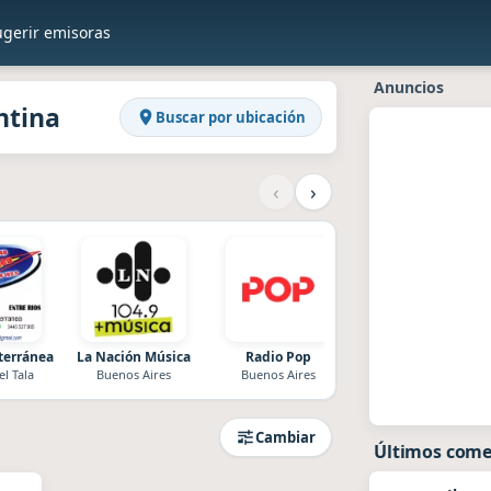
ugerir emisoras
en Raddios
rgentina
Anuncios
ntina
Buscar por ubicación
‹
›
terránea
La Nación Música
Radio Pop
Radio News
el Tala
Buenos Aires
Buenos Aires
Rio Gallegos
Cambiar
Últimos come