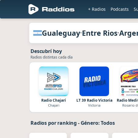
+ Radios
Podcasts
S
Radios de Gualeguay · Entre Rios · A
Gualeguay
Entre Rios
Arge
·
·
Descubrí hoy
Radios distintas cada día
Radio Chajarí
LT 39 Radio Victoria
Radio Medi
Chajari
Victoria
Rosario d
Radios por ranking
-
Género: Todos