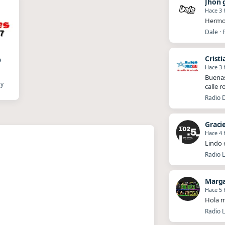
Hace 3 
Hermos
Dale · 
o
Cristi
Hace 3 
Buenas
ay
calle 
Radio D
Graci
Hace 4 
Lindo 
Radio L
Marg
Hace 5 
Hola m
Radio 