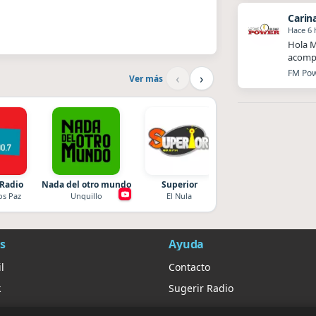
Carin
Hace 6 
Hola M
acompa
FM Powe
‹
›
Ver más
 Radio
Nada del otro mundo
Superior
Radio La Chukara
os Paz
Unquillo
El Nula
Santa Juana
s
Ayuda
l
Contacto
k
Sugerir Radio