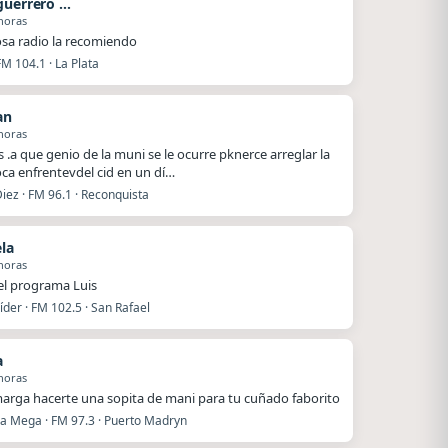
Jhon guerrero saludo
horas
a radio la recomiendo
FM 104.1 · La Plata
an
horas
 .a que genio de la muni se le ocurre pknerce arreglar la
roca enfrentevdel cid en un dí…
iez · FM 96.1 · Reconquista
ela
horas
el programa Luis
íder · FM 102.5 · San Rafael
a
horas
arga hacerte una sopita de mani para tu cuñado faborito
La Mega · FM 97.3 · Puerto Madryn