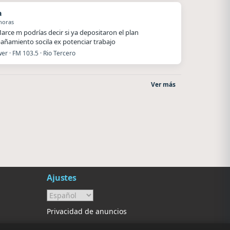
a
horas
arce m podrías decir si ya depositaron el plan
ñamiento socila ex potenciar trabajo
r · FM 103.5 · Rio Tercero
Ver más
La Pasión Radio
Style fm chile
Los Angeles
Cauquenes
Ajustes
Privacidad de anuncios