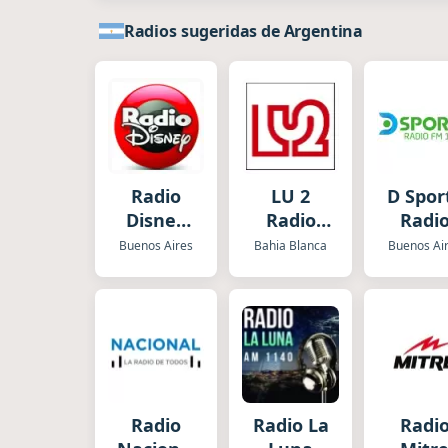
Radios sugeridas de Argentina
Radio
LU 2
D Spor
Disney
Radio
Radi
Argentina
Bahía
Buenos Aires
Bahia Blanca
Buenos Ai
Blanca
Radio
Radio La
Radi