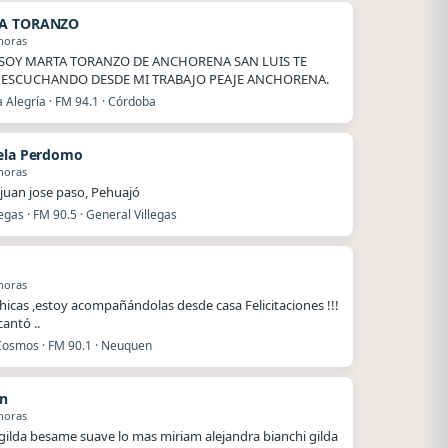
A TORANZO
horas
SOY MARTA TORANZO DE ANCHORENA SAN LUIS TE
 ESCUCHANDO DESDE MI TRABAJO PEAJE ANCHORENA.
 Alegría · FM 94.1 · Córdoba
ela Perdomo
horas
juan jose paso, Pehuajó
legas · FM 90.5 · General Villegas
horas
hicas ,estoy acompañándolas desde casa Felicitaciones !!!
antó ..
Cosmos · FM 90.1 · Neuquen
n
horas
 gilda besame suave lo mas miriam alejandra bianchi gilda