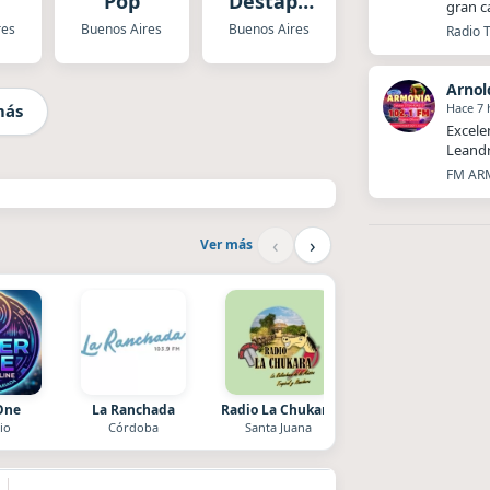
e
Pop
Destape
gran c
Radio
res
Buenos Aires
Buenos Aires
Radio T
Arnol
Hace 7 
más
Excele
Leandr
FM ARM
‹
›
Ver más
One
La Ranchada
Radio La Chukara
Superior
io
Córdoba
Santa Juana
El Nula