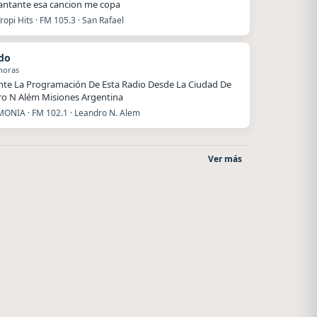
antante esa cancion me copa
ropi Hits · FM 105.3 · San Rafael
do
horas
nte La Programación De Esta Radio Desde La Ciudad De
o N Além Misiones Argentina
ONIA · FM 102.1 · Leandro N. Alem
Ver más
La Pasión Radio
Style fm chile
Los Angeles
Cauquenes