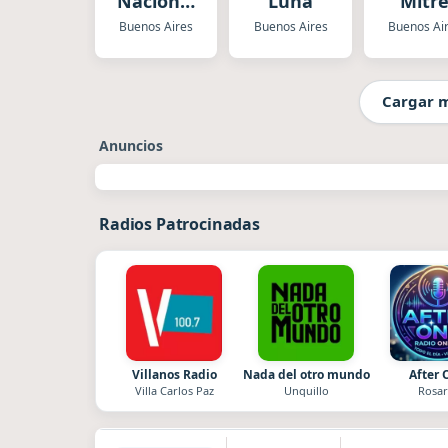
Nacional
Luna
Mitr
Folklórica
Buenos Aires
Buenos Aires
Buenos Ai
Cargar 
Anuncios
Radios Patrocinadas
Villanos Radio
Nada del otro mundo
After 
Villa Carlos Paz
Unquillo
Rosar