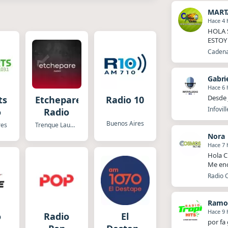
MART
Hace 4 
HOLA 
ESTOY
Cadena
Gabri
Hace 6 
Desde 
ts
Etchepare
Radio 10
Infovil
o
Radio
Buenos Aires
res
Trenque Lauquen
Nora
Hace 7 
Hola C
Me enc
Radio 
Ramo
Hace 9 
o
Radio
El
por fa