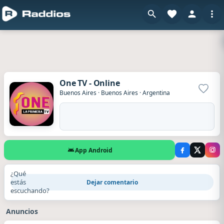
One TV - Online
Agrega
Buenos Aires
·
Buenos Aires
·
Argentina
App Android
¿Qué
estás
Dejar comentario
escuchando?
Anuncios