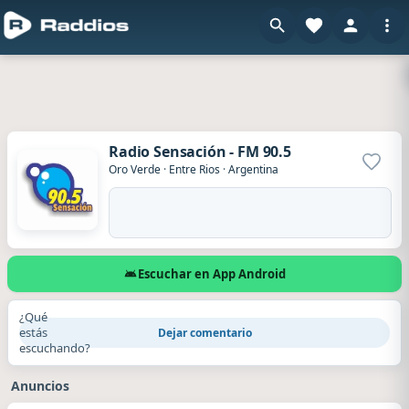
Radio Sensación - FM 90.5
Agrega
Oro Verde
·
Entre Rios
·
Argentina
Escuchar en App Android
¿Qué
estás
Dejar comentario
escuchando?
Anuncios