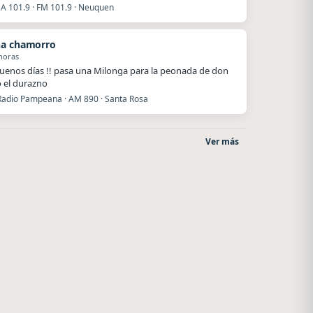
 101.9 · FM 101.9 · Neuquen
a chamorro
horas
uenos días !! pasa una Milonga para la peonada de don
o el durazno
Radio Pampeana · AM 890 · Santa Rosa
Ver más
Style fm chile
La Pasión Radio