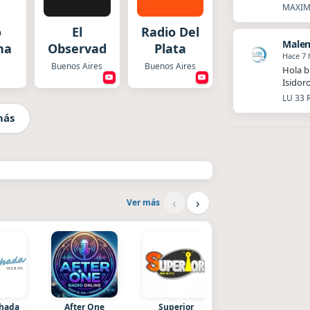
MAXIMA
o
El
Radio Del
Malen
na
Observador
Plata
Hace 7 
Buenos Aires
Buenos Aires
Hola b
Isidor
LU 33 
más
‹
›
Ver más
chada
After One
Superior
Radio La Chukara