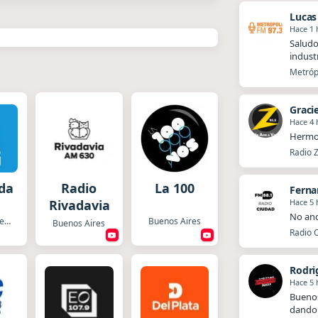
Lucas
Hace 1 
Saludo
industr
Metrópo
Graci
Hace 4 
Hermo
Radio Z
idad
Radio
La 100
Fern
Hace 5 
Rivadavia
No and
General Villegas
Buenos Aires
Buenos Aires
Radio C
Rodri
Hace 5 
Buenos
dando 