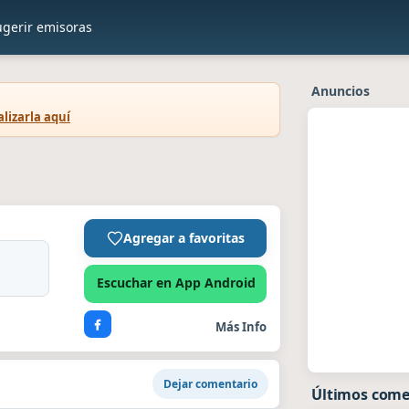
ugerir emisoras
Anuncios
lizarla aquí
Agregar a favoritas
Escuchar en App Android
Más Info
Dejar comentario
Últimos come