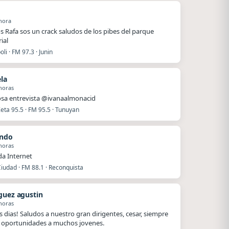
hora
s Rafa sos un crack saludos de los pibes del parque
ial
li · FM 97.3 · Junin
ela
horas
sa entrevista @ivanaalmonacid
eta 95.5 · FM 95.5 · Tunuyan
ando
horas
a Internet
iudad · FM 88.1 · Reconquista
guez agustin
horas
 dias! Saludos a nuestro gran dirigentes, cesar, siempre
oportunidades a muchos jovenes.