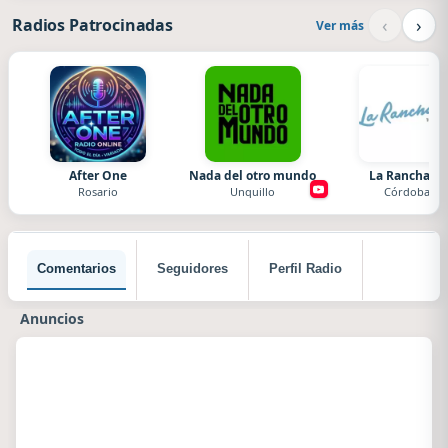
‹
›
Radios Patrocinadas
Ver más
After One
Nada del otro mundo
La Ranchada
Rosario
Unquillo
Córdoba
Comentarios
Seguidores
Perfil Radio
Anuncios