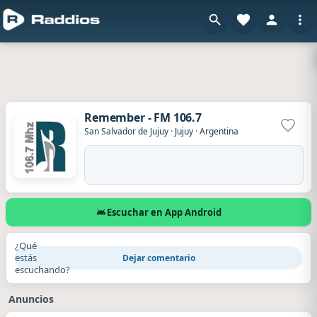
Remember - FM 106.7
Agrega
San Salvador de Jujuy
·
Jujuy
·
Argentina
Escuchar en App Android
¿Qué
estás
Dejar comentario
escuchando?
Anuncios