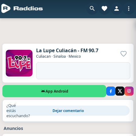
La Lupe Culiacán - FM 90.7
Agrega
Culiacan
·
Sinaloa
·
Mexico
App Android
¿Qué
estás
Dejar comentario
escuchando?
Anuncios