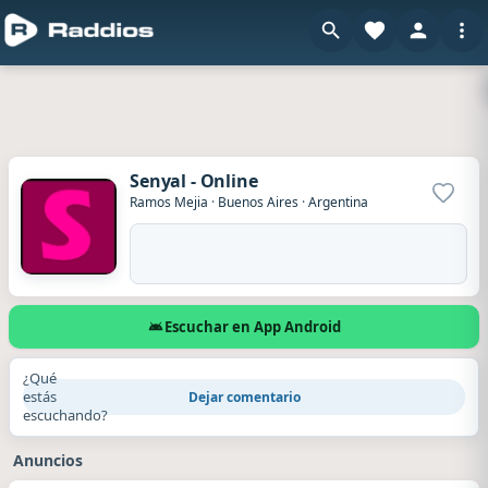
Senyal - Online
Agrega
Ramos Mejia
·
Buenos Aires
·
Argentina
Escuchar en App Android
¿Qué
estás
Dejar comentario
escuchando?
Anuncios