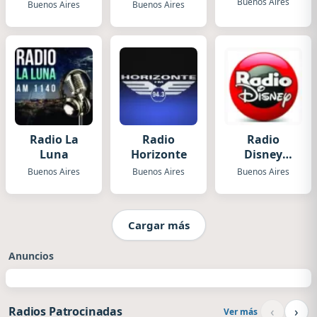
Folklórica
Buenos Aires
Buenos Aires
Buenos Aires
Radio La
Radio
Radio
Luna
Horizonte
Disney
Argentina
Buenos Aires
Buenos Aires
Buenos Aires
Cargar más
Anuncios
‹
›
Radios Patrocinadas
Ver más