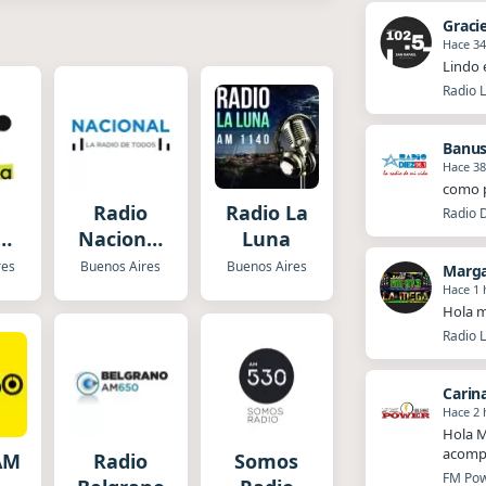
Graci
Hace 3
Lindo 
Radio L
Banus
Hace 3
como p
Radio
Radio La
Radio D
n
Nacional
Luna
a
Folklórica
res
Buenos Aires
Buenos Aires
Marg
Hace 1 
Hola m
Radio 
Carin
Hace 2 
Hola M
acompa
AM
Radio
Somos
FM Powe