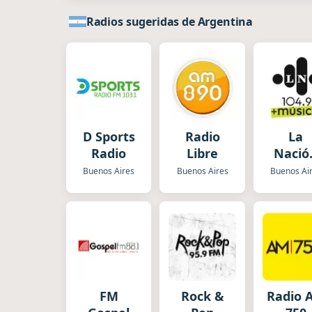
Radios sugeridas de Argentina
D Sports
Radio
La
Radio
Libre
Nació
Músic
Buenos Aires
Buenos Aires
Buenos Ai
FM
Rock &
Radio 