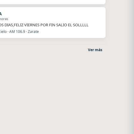
A
horas
S DIAS,FELIZ VIERNES POR FIN SALIO EL SOLLLLL
ielo · AM 106.9 · Zarate
Ver más
Radio La Chukara
La Pasión Radio
Santa Juana
Los Angeles