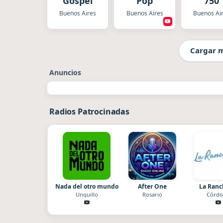
Gospel
Pop
750
Buenos Aires
Buenos Aires
Buenos Ai
Cargar 
Anuncios
Radios Patrocinadas
Nada del otro mundo
After One
La Ran
Unquillo
Rosario
Córdo