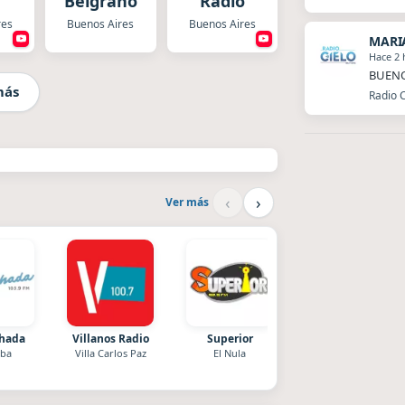
Belgrano
Radio
res
Buenos Aires
Buenos Aires
MARI
Hace 2 
BUENO
más
Radio C
‹
›
Ver más
chada
Villanos Radio
Superior
Style fm chile
ba
Villa Carlos Paz
El Nula
Cauquenes