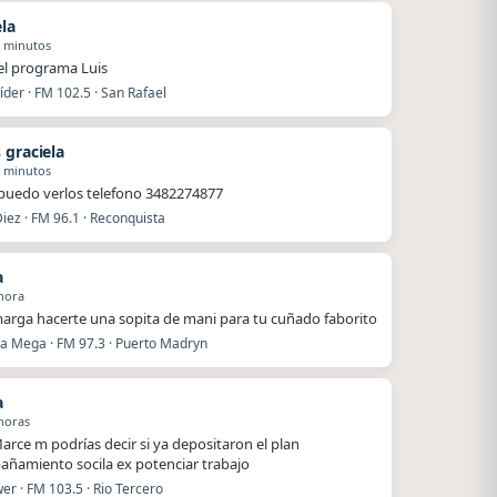
ela
4 minutos
el programa Luis
íder · FM 102.5 · San Rafael
 graciela
8 minutos
uedo verlos telefono 3482274877
iez · FM 96.1 · Reconquista
a
hora
arga hacerte una sopita de mani para tu cuñado faborito
La Mega · FM 97.3 · Puerto Madryn
a
horas
arce m podrías decir si ya depositaron el plan
ñamiento socila ex potenciar trabajo
r · FM 103.5 · Rio Tercero