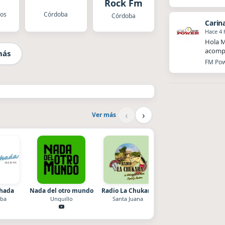
Rock Fm
los
Córdoba
Córdoba
Carin
Hace 4 
Hola M
acompa
más
FM Powe
‹
›
Ver más
chada
Nada del otro mundo
Radio La Chukara
Style fm chile
ba
Unquillo
Santa Juana
Cauquenes