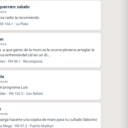
guerrero saludo
hora
a radio la recomiendo
FM 104.1 · La Plata
an
hora
 .a que genio de la muni se le ocurre pknerce arreglar la
roca enfrentevdel cid en un dí…
iez · FM 96.1 · Reconquista
ela
horas
el programa Luis
íder · FM 102.5 · San Rafael
a
horas
arga hacerte una sopita de mani para tu cuñado faborito
La Mega · FM 97.3 · Puerto Madryn