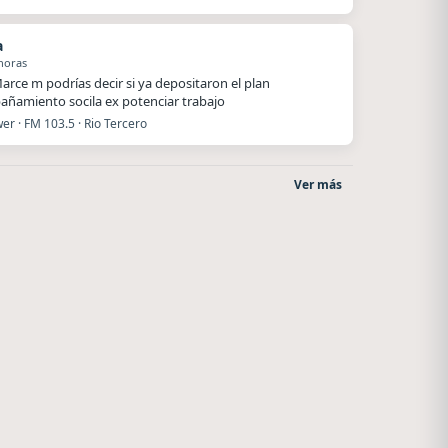
a
horas
arce m podrías decir si ya depositaron el plan
ñamiento socila ex potenciar trabajo
r · FM 103.5 · Rio Tercero
Ver más
La Pasión Radio
Superior
Los Angeles
El Nula