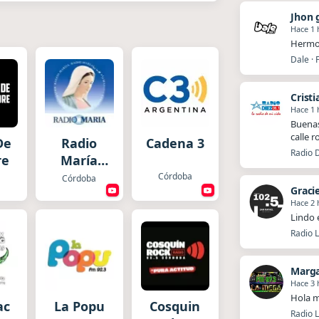
Jhon 
Hace 1 
Hermos
Dale · 
Cristi
Hace 1 
Buenas
calle 
De
Radio
Cadena 3
Radio D
re
María
Argentina
Córdoba
a
Córdoba
Graci
Hace 2 
Lindo 
Radio L
Marg
Hace 3 
Hola m
ac
La Popu
Cosquin
Radio 