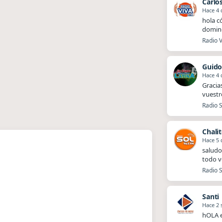
Carlo
Hace 4 
hola c
doming
Radio 
Guido
Hace 4 
Gracia
vuestr
Radio S
Chali
Hace 5 
saludo
todo v
Radio S
Santi
Hace 2
hOLA 