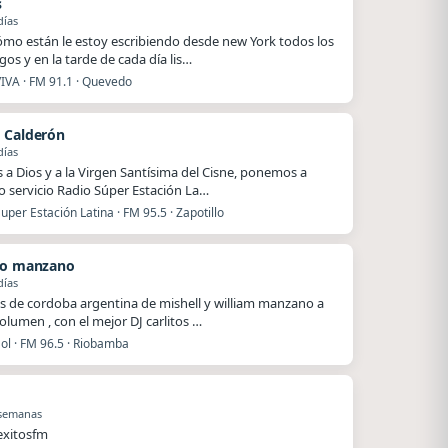
s
días
ómo están le estoy escribiendo desde new York todos los
os y en la tarde de cada día lis…
VIVA · FM 91.1 · Quevedo
 Calderón
días
s a Dios y a la Virgen Santísima del Cisne, ponemos a
o servicio Radio Súper Estación La…
uper Estación Latina · FM 95.5 · Zapotillo
to manzano
días
s de cordoba argentina de mishell y william manzano a
olumen , con el mejor DJ carlitos …
ol · FM 96.5 · Riobamba
 semanas
exitosfm