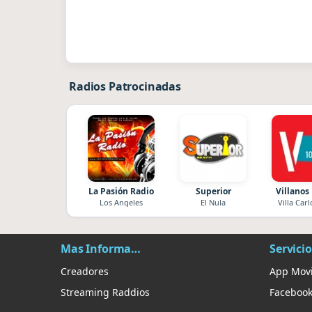
Radios Patrocinadas
La Pasión Radio
Superior
Villanos
Los Angeles
El Nula
Villa Carl
Mas Información
Servicio
Creadores
App Movi
Streaming Raddios
Faceboo