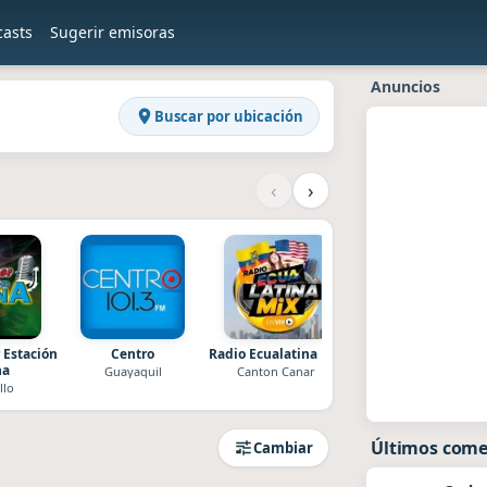
casts
Sugerir emisoras
en Raddios
r
Anuncios
Buscar por ubicación
‹
›
 Estación
Centro
Radio Ecualatina Mix
Radio Tóxica
na
Guayaquil
Canton Canar
Sigsig
llo
Últimos come
Cambiar