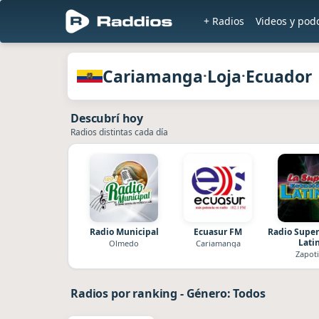
+ Radios
Videos y pod
Radios de Cariamanga · Loja · Ecuado
Cariamanga
Loja
Ecuador
·
·
Descubrí hoy
Radios distintas cada día
Radio Municipal
Ecuasur FM
Radio Super
Lati
Olmedo
Cariamanga
Zapoti
Radios por ranking
-
Género: Todos