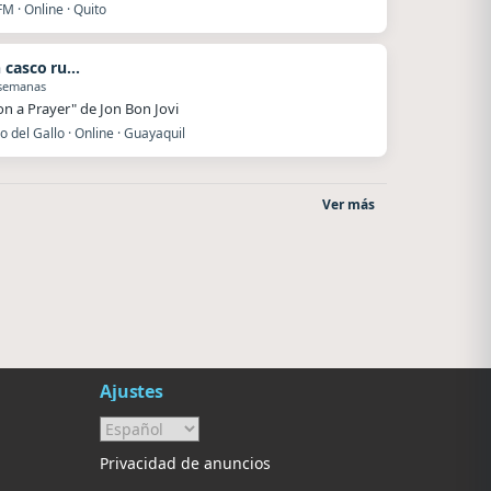
FM · Online · Quito
Edwin casco rugel
 semanas
 on a Prayer" de Jon Bon Jovi
o del Gallo · Online · Guayaquil
Ver más
La Ranchada
Nada del otro mundo
Córdoba
Unquillo
Ajustes
Privacidad de anuncios