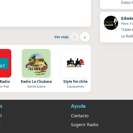
Éxitos 
Hace 3
"Livin
‹
›
La Radi
Ver más
 Radio
Radio La Chukara
Style fm chile
After One
os Paz
Santa Juana
Cauquenes
Rosario
s
Ayuda
l
Contacto
k
Sugerir Radio