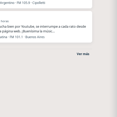
Argentino · FM 105.9 · Cipolletti
 horas
ucha bien por Youtube, se interrumpe a cada rato desde
a página web. ¡Buenísima la músic…
atina · FM 101.1 · Buenos Aires
Ver más
Superior
Style fm chile
El Nula
Cauquenes