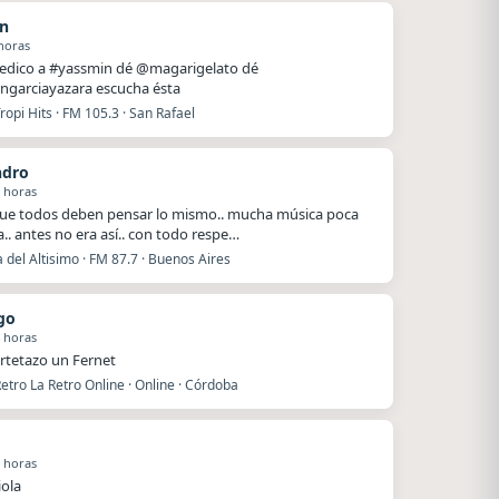
n
horas
dedico a #yassmin dé @magarigelato dé
ngarciayazara escucha ésta
ropi Hits · FM 105.3 · San Rafael
ndro
 horas
ue todos deben pensar lo mismo.. mucha música poca
a.. antes no era así.. con todo respe…
del Altisimo · FM 87.7 · Buenos Aires
go
 horas
rtetazo un Fernet
etro La Retro Online · Online · Córdoba
 horas
iola