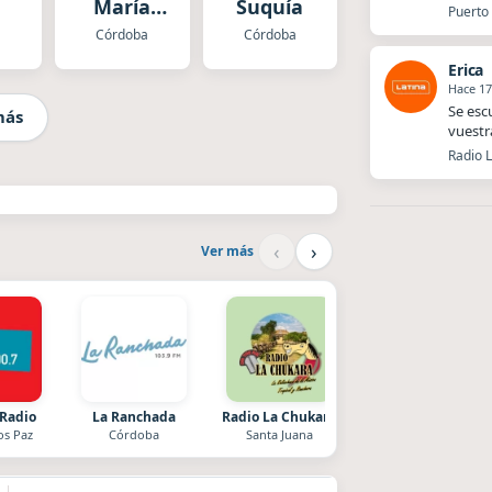
María
Suquía
Puerto 
Argentina
a
Córdoba
Córdoba
Erica
Hace 17
Se esc
más
vuestr
Radio L
‹
›
Ver más
 Radio
La Ranchada
Radio La Chukara
La Pasión Radio
os Paz
Córdoba
Santa Juana
Los Angeles