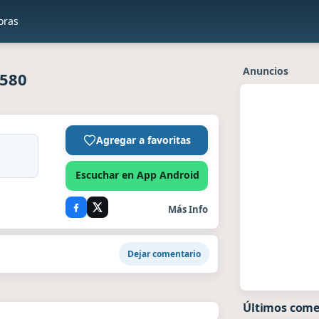
oras
Anuncios
 580
Agregar a favoritas
Escuchar en App Android
Más Info
Dejar comentario
Últimos come