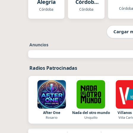
Alegría
Córdoba
Cadena
Córdob
Córdoba
Córdoba
Heat
Cargar 
Anuncios
Radios Patrocinadas
After One
Nada del otro mundo
Villanos
Rosario
Unquillo
Villa Carl