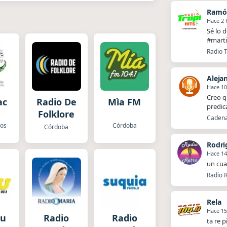
Ramó
Hace 2 
Sé lo 
#marti
Radio T
Aleja
Hace 10
Creo q
ac
Radio De
Mìa FM
predic
Folklore
Cadena 
los
Córdoba
Córdoba
Rodri
Hace 14
un cua
Radio R
Rela
Hace 15
pu
Radio
Radio
ta re p