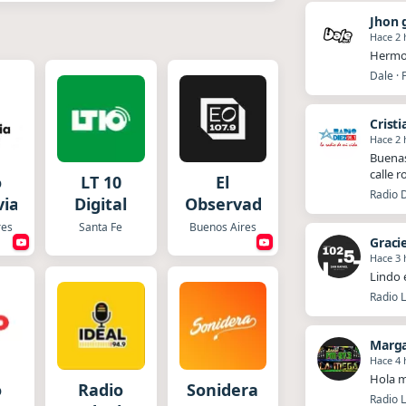
Jhon 
Hace 2 
Hermos
Dale · 
Cristi
Hace 2 
Buenas
calle 
o
LT 10
El
Radio D
via
Digital
Observador
res
Santa Fe
Buenos Aires
Graci
Hace 3 
Lindo 
Radio L
Marg
Hace 4 
Hola m
o
Radio
Sonidera
Radio 