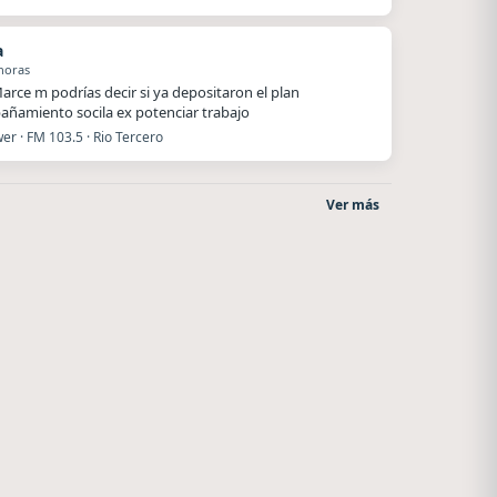
a
horas
arce m podrías decir si ya depositaron el plan
ñamiento socila ex potenciar trabajo
r · FM 103.5 · Rio Tercero
Ver más
La Pasión Radio
Radio La Chukara
Los Angeles
Santa Juana