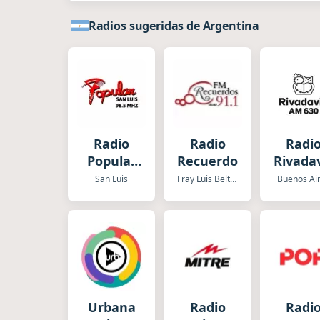
Radios sugeridas de Argentina
Radio
Radio
Radi
Popular
Recuerdos
Rivada
San Luis
San Luis
Fray Luis Beltran
Buenos Ai
Urbana
Radio
Radi