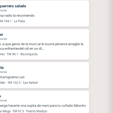
guerrero saludo
horas
a radio la recomiendo
FM 104.1 · La Plata
an
horas
 .a que genio de la muni se le ocurre pknerce arreglar la
roca enfrentevdel cid en un dí…
iez · FM 96.1 · Reconquista
ela
horas
el programa Luis
íder · FM 102.5 · San Rafael
a
horas
arga hacerte una sopita de mani para tu cuñado faborito
La Mega · FM 97.3 · Puerto Madryn