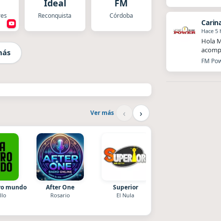
Ideal
FM
res
Reconquista
Córdoba
Carin
Hace 5 
Hola M
acompa
más
FM Powe
‹
›
Ver más
tro mundo
After One
Superior
Style fm chile
llo
Rosario
El Nula
Cauquenes