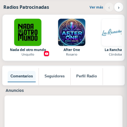
‹
›
Radios Patrocinadas
Ver más
Nada del otro mundo
After One
La Ranchada
Unquillo
Rosario
Córdoba
Comentarios
Seguidores
Perfil Radio
Anuncios