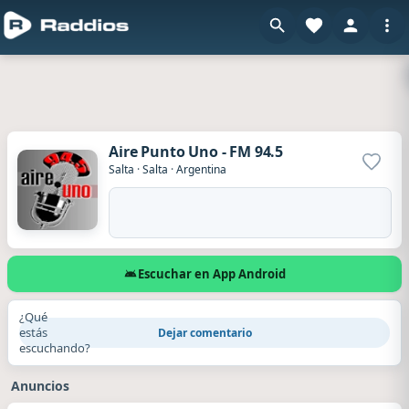
Aire Punto Uno - FM 94.5
Agrega
Salta
·
Salta
·
Argentina
Escuchar en App Android
¿Qué
estás
Dejar comentario
escuchando?
Anuncios