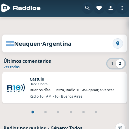
en Raddios
Radios de Neuquen · Argentina
·
Neuquen
Argentina
Busca
Últimos comentarios
2
1
Ver todos
Castulo
Hace 1 hora
Buenos días! Fuerza, Radio 10!\nA ganar, a vencer...
Radio 10 · AM 710 · Buenos Aires
Radios por ranking
-
Género: Todos