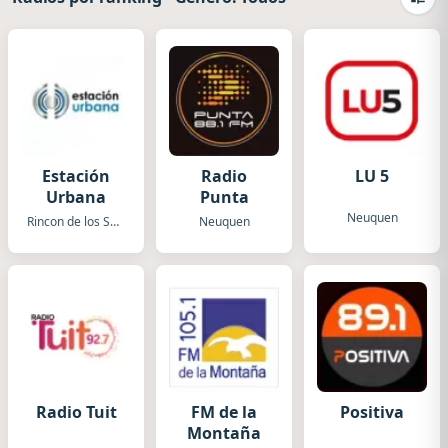
Camb
Estación
Radio
LU 5
Urbana
Punta
Neuquen
Rincon de los Sauces
Neuquen
Radio Tuit
FM de la
Positiva
Montaña