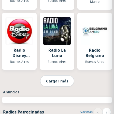
Buenos Aires
Buenos Aires
Munro
Radio
Radio La
Radio
Disney
Luna
Belgrano
Argentina
Buenos Aires
Buenos Aires
Buenos Aires
Cargar más
Anuncios
‹
›
Radios Patrocinadas
Ver más