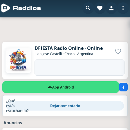
DFIESTA Radio Online - Online
Agrega
Juan Jose Castelli
·
Chaco
·
Argentina
App Android
¿Qué
estás
Dejar comentario
escuchando?
Anuncios